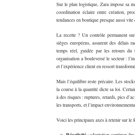
Sur le plan logistique, Zara impose sa ma
coordination éclaire entre création, prod
tendances en boutique presque aussi vite 
La recette ? Un contrôle permanent sur
sièges européens, assurent des délais rac
temps réel, guidée par les retours du t
organisation a bouleversé le secteur : l’
et l’expérience client en ressort transform
Mais l’équilibre reste précaire. Les stoc
la course à la quantité dicte sa loi. Cert
à des risques : ruptures, retards, pics d’ac
les transports, et l’impact environnemental
Voici les principaux axes à retenir sur le
Réactivité
: adaptation continue des